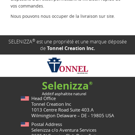
vos commandes.
Nous pouvons nous occuper de la livraison sur site.
®
SELENIZZA
est une propriété et une marque déposée
de
Tonnel Creation Inc.
Selenizza
®
Additif asphaltite naturel
Head Office
Tonnel Creation Inc
1013 Centre Road Suite 403.A
Wilmington Delaware – DE - 19805 USA
Postal Address
Selenizza c/o Aventura Services